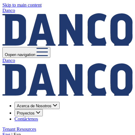
Skip to main content
Danco
Oopen navigation
Danco
Acerca de Nosotros
Proyectos
Contáctenos
Tenant Resources
Eng
|
Esp