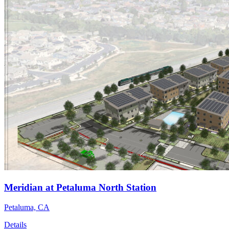
Meridian at Petaluma North Station
Petaluma, CA
Details